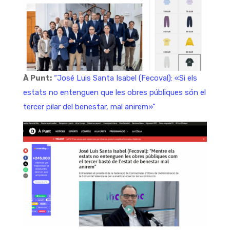
À Punt:
“José Luis Santa Isabel (Fecoval): «Si els
estats no entenguen que les obres públiques són el
tercer pilar del benestar, mal anirem»”