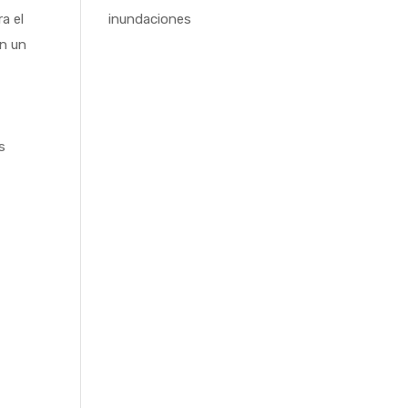
a el
inundaciones
an un
s