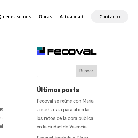
Quienes somos
Obras
Actualidad
Contacto
Buscar
Últimos posts
Fecoval se reúne con Maria
ue
José Català para abordar
os
los retos de la obra pública
el
en la ciudad de Valencia
a
Fecoval traslada a Pérez