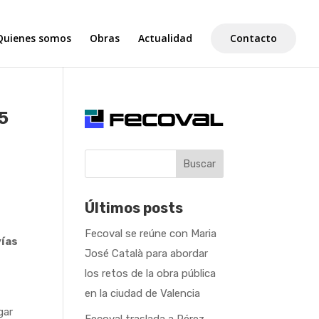
Quienes somos
Obras
Actualidad
Contacto
.5
Buscar
Últimos posts
Fecoval se reúne con Maria
vías
José Català para abordar
los retos de la obra pública
en la ciudad de Valencia
gar
Fecoval traslada a Pérez