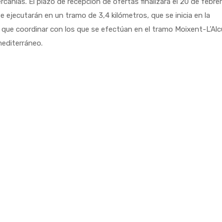
canías. El plazo de recepción de ofertas finalizará el 20 de febrer
e ejecutarán en un tramo de 3,4 kilómetros, que se inicia en la
n que coordinar con los que se efectúan en el tramo Moixent-L’Alc
mediterráneo.