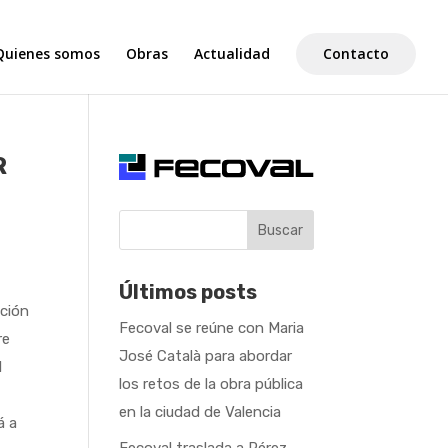
Quienes somos
Obras
Actualidad
Contacto
R
Buscar
Últimos posts
cción
Fecoval se reúne con Maria
re
José Català para abordar
l
los retos de la obra pública
en la ciudad de Valencia
á a
Fecoval traslada a Pérez