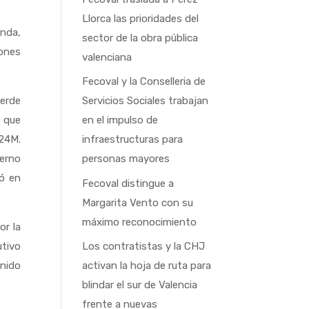
Llorca las prioridades del
enda,
sector de la obra pública
lones
valenciana
Fecoval y la Conselleria de
verde
Servicios Sociales trabajan
s que
en el impulso de
 24M.
infraestructuras para
ierno
personas mayores
ó en
Fecoval distingue a
Margarita Vento con su
máximo reconocimiento
or la
utivo
Los contratistas y la CHJ
nido
activan la hoja de ruta para
blindar el sur de Valencia
frente a nuevas