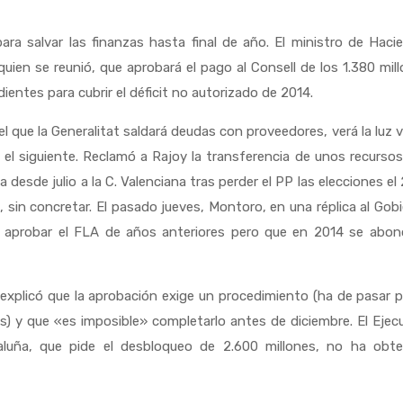
ara salvar
las finanzas hasta final de año. El ministro de Haci
 quien se reunió, que aprobará el pago al Consell de los 1.380 mil
ntes para cubrir el déficit no autorizado de 2014.
l que la Generalitat saldará deudas con proveedores, verá la luz 
 el siguiente. Reclamó a Rajoy la transferencia de unos recurso
desde julio a la C. Valenciana tras perder el PP las elecciones el
 sin concretar. El pasado jueves, Montoro, en una réplica al Gob
 aprobar el FLA de años anteriores pero que en 2014 se abon
 explicó que la aprobación exige un procedimiento (ha de pasar p
 y que «es imposible» completarlo antes de diciembre. El Ejec
taluña, que pide el desbloqueo de 2.600 millones, no ha obte