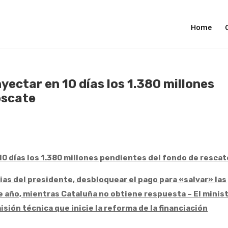
Home
ectar en 10 días los 1.380 millones
escate
0 días los 1.380 millones pendientes del fondo de rescat
cias del presidente, desbloquear el pago para «salvar» las
de año, mientras Cataluña no obtiene respuesta – El minis
ión técnica que inicie la reforma de la financiación