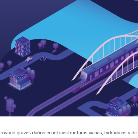
vocó graves daños en infraestructuras viarias, hidráulicas y de