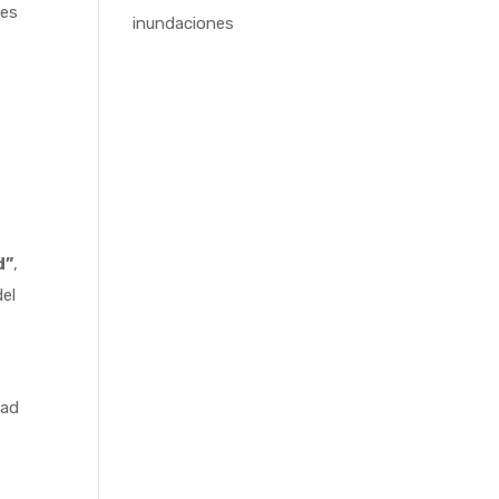
ces
inundaciones
d”
,
del
dad