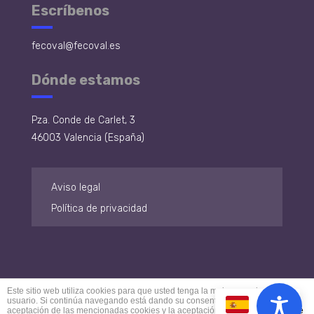
Escríbenos
fecoval@fecoval.es
Dónde estamos
Pza. Conde de Carlet, 3
46003 Valencia (España)
Aviso legal
Política de privacidad
Este sitio web utiliza cookies para que usted tenga la mejor experiencia de
usuario. Si continúa navegando está dando su consentimiento para la
ES
aceptación de las mencionadas cookies y la aceptación de nuestra
política de