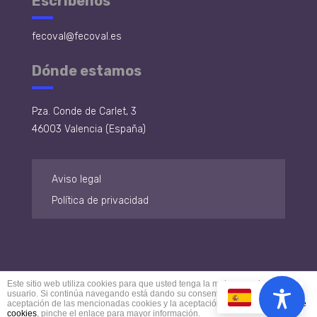
Escríbenos
fecoval@fecoval.es
Dónde estamos
Pza. Conde de Carlet, 3
46003 Valencia (España)
Aviso legal
Política de privacidad
Este sitio web utiliza cookies para que usted tenga la mejor experiencia de
usuario. Si continúa navegando está dando su consentimiento para la
ES
aceptación de las mencionadas cookies y la aceptación de nuestra
política de
Fecoval © Copyright 2025
cookies
, pinche el enlace para mayor información.