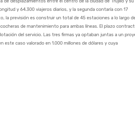
da de desplazamientos entre el centro de la ciudad de Trujillo y su
longitud y 64.300 viajeros diarios, y la segunda contaría con 17
o, la previsión es construir un total de 45 estaciones a lo largo de
y cocheras de mantenimiento para ambas líneas. El plazo contract
plotación del servicio. Las tres firmas ya optaban juntas a un pro
en este caso valorado en 1.000 millones de dólares y cuya