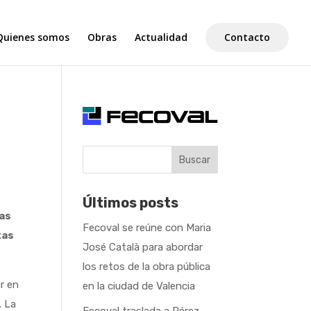
Quienes somos
Obras
Actualidad
Contacto
Buscar
Últimos posts
ras
Fecoval se reúne con Maria
tas
José Català para abordar
los retos de la obra pública
r en
en la ciudad de Valencia
. La
Fecoval traslada a Pérez